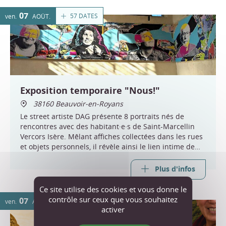
07
57 DATES
ven.
AOÛT
Exposition temporaire "Nous!"
38160 Beauvoir-en-Royans
Le street artiste DAG présente 8 portraits nés de
rencontres avec des habitant·e·s de Saint-Marcellin
Vercors Isère. Mêlant affiches collectées dans les rues
et objets personnels, il révèle ainsi le lien intime de
chacun au territoire et à ses paysages.
Plus d'infos
Ce site utilise des cookies et vous donne le
contrôle sur ceux que vous souhaitez
07
2 DATES
ven.
AOÛT
activer