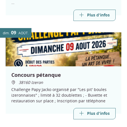
Samedi :
13h concours de pétanque en doublette
Plus d'infos
19h repas
Dimanche :
09
dim.
AOÛT
10h30 messe
13h concours de pétanque en triplette mixte
Infos et réservation par téléphone
Concours pétanque
38160 Izeron
Challenge Papy Jacko organisé par "Les pit' boules
izeronnaises" ; limité à 32 doublettes ; - Buvette et
restauration sur place ; Inscription par téléphone
Plus d'infos