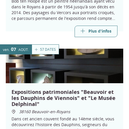
Bob ten Hoope est un peintre néerlandais ayant vécu
dans le Royans à partir de 1954 jusqu'à son décès en
2014. Des paysages du Vercors aux portraits croqués,
ce parcours permanent de l'exposition rend compte
d'une œuvre riche et ancrée sur le territoire.
Plus d'infos
07
57 DATES
ven.
AOÛT
Expositions patrimoniales "Beauvoir et
les Dauphins de Viennois" et "Le Musée
Delphinal"
38160 Beauvoir-en-Royans
Dans cet ancien couvent fondé au 14ème siècle, vous
découvrirez l'histoire des Dauphins, seigneurs du