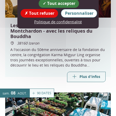
Tout accepter
Tout refuser
Personnaliser
Politique de confidentialité
Les 50 ans du centre bouddhiste de
Montchardon - avec les reliques du
Bouddha
38160 Izeron
A l'occasion du 50ème anniversaire de la fondation du
centre, la congrégation Karma Migyur Ling organise
trois journées exceptionnelles, ouvertes à tous pour
découvrir le lieu et les reliques du Bouddha
Shakyamuni.
Plus d'infos
08
90 DATES
sam.
AOÛT