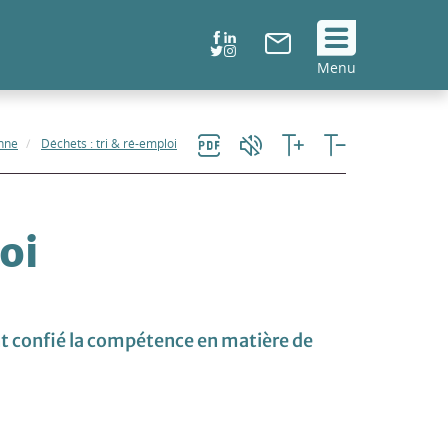
Suivez
Menu
nous
!
enne
Déchets : tri & ré-emploi
oi
t confié la compétence en matière de