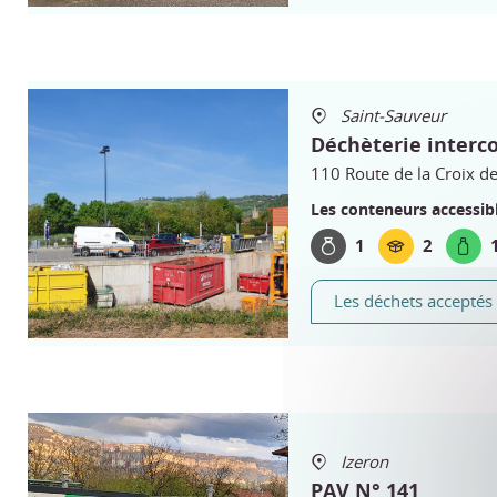
Saint-Sauveur
Déchèterie inter
110 Route de la Croix d
Les conteneurs accessibl
1
2
Les déchets acceptés
Izeron
PAV N° 141