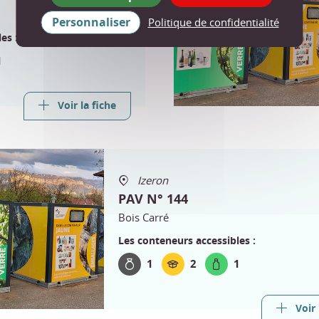
Personnaliser
Politique de confidentialité
es :
1
Voir la fiche
Izeron
PAV N° 144
Bois Carré
Les conteneurs accessibles :
1
2
1
Voir 