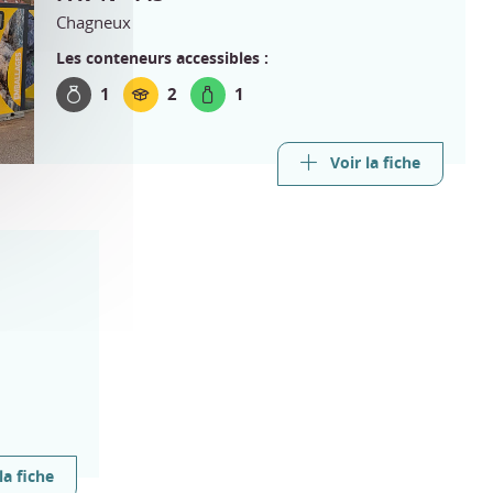
Chagneux
Les conteneurs accessibles :
1
2
1
Voir la fiche
la fiche