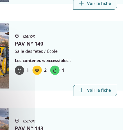
Voir la fiche
Izeron
PAV N° 140
Salle des fêtes / École
Les conteneurs accessibles :
1
2
1
Voir la fiche
Izeron
PAV N° 143