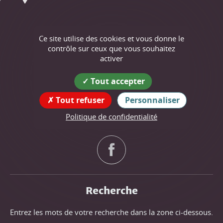
Izeron
Ce site utilise des cookies et vous donne le
contrôle sur ceux que vous souhaitez
Coordonnées
activer
de la mairie
Tout accepter
150 Grande rue, 38160, Izeron
Tout refuser
Personnaliser
tél : 04 76 38 28 02
Politique de confidentialité
Suivez nous !
Recherche
Entrez les mots de votre recherche dans la zone ci-dessous.