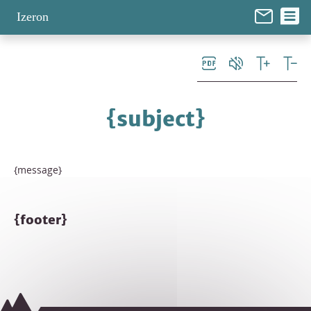
Panneau de gestion des cookies
Izeron
{subject}
{message}
{footer}