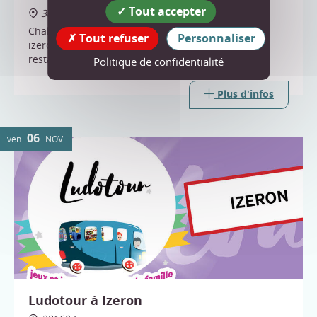
Tout accepter
38160 Izeron
Challenge Papy Jacko organisé par "Les pit' boules
Tout refuser
Personnaliser
izeronnaises" ; limité à 32 doublettes ; - Buvette et
restauration sur place ; Inscription par téléphone
Politique de confidentialité
Plus d'infos
06
ven.
NOV.
Ludotour à Izeron