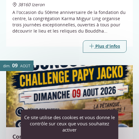
38160 Izeron
A l'occasion du 50ème anniversaire de la fondation du
centre, la congrégation Karma Migyur Ling organise
trois journées exceptionnelles, ouvertes à tous pour
découvrir le lieu et les reliques du Bouddha
Shakyamuni.
Plus d'infos
09
dim.
AOÛT
Ce site utilise des cookies et vous donne le
contrôle sur ceux que vous souhaitez
activer
Concours pétanque