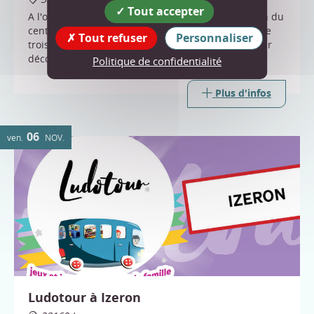
Tout accepter
A l'occasion du 50ème anniversaire de la fondation du
centre, la congrégation Karma Migyur Ling organise
Tout refuser
Personnaliser
trois journées exceptionnelles, ouvertes à tous pour
découvrir le lieu et les reliques du Bouddha
Politique de confidentialité
Shakyamuni.
Plus d'infos
06
ven.
NOV.
Ludotour à Izeron