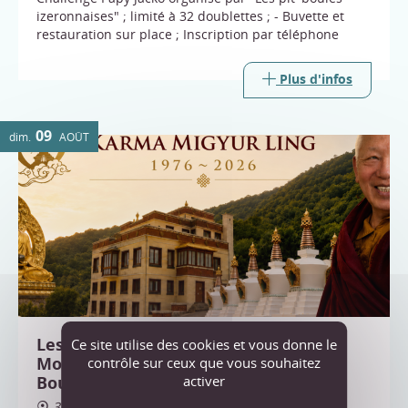
izeronnaises" ; limité à 32 doublettes ; - Buvette et
restauration sur place ; Inscription par téléphone
Plus d'infos
09
dim.
AOÛT
Les 50 ans du centre bouddhiste de
Ce site utilise des cookies et vous donne le
Montchardon - avec les reliques du
contrôle sur ceux que vous souhaitez
activer
Bouddha
38160 Izeron