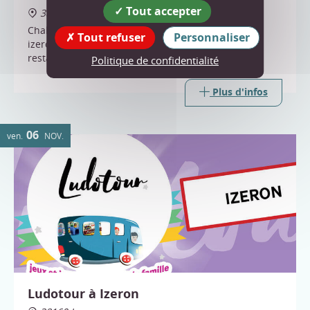
Tout accepter
38160 Izeron
Challenge Papy Jacko organisé par "Les pit' boules
Tout refuser
Personnaliser
izeronnaises" ; limité à 32 doublettes ; - Buvette et
restauration sur place ; Inscription par téléphone
Politique de confidentialité
Plus d'infos
06
ven.
NOV.
Ludotour à Izeron