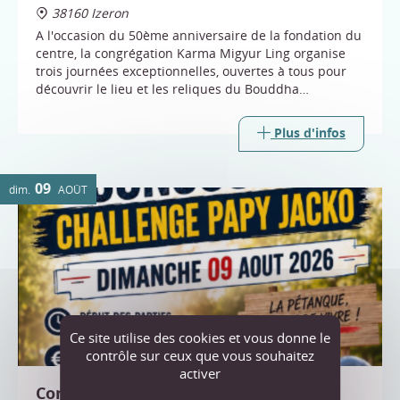
38160 Izeron
A l'occasion du 50ème anniversaire de la fondation du
centre, la congrégation Karma Migyur Ling organise
trois journées exceptionnelles, ouvertes à tous pour
découvrir le lieu et les reliques du Bouddha
Shakyamuni.
Plus d'infos
09
dim.
AOÛT
Ce site utilise des cookies et vous donne le
contrôle sur ceux que vous souhaitez
activer
Concours pétanque